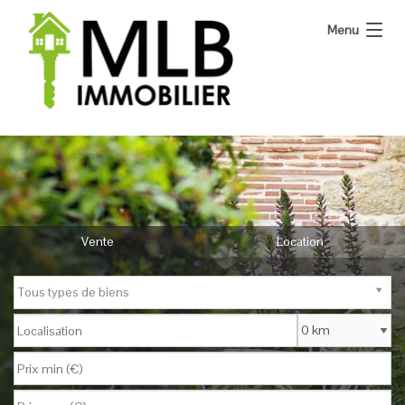
Menu
Bienvenue
Nos annonces
Notre agence
Vente
Location
Vous vendez
Nous contacter
Tous types de biens