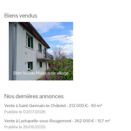
Biens vendus
Bien Vendu
Studio
Sevenans
Bien Vendu
Apparte
45 000
€
Menoncourt
144 00
Nos dernières annonces
Vente à Saint-Germain-le-Châtelet -
212 000
€
- 90 m²
Publiée le 03/07/2026
Vente à Lachapelle-sous-Rougemont -
262 000
€
- 157 m²
Publiée le 26/06/2026