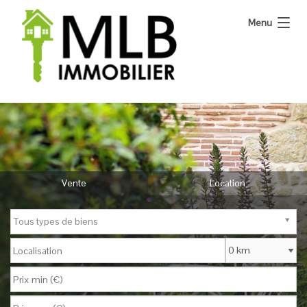
Menu
Bienvenue
Nos annonces
Notre agence
Vente
Location
Vous vendez
Nous contacter
Tous types de biens