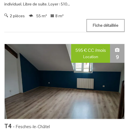
individuel. Libre de suite. Loyer : 510...
2 pièces
55 m²
8 m²
Fiche détaillée
595
€
CC
/mois
9
Location
T4
-
Fesches-le-Châtel