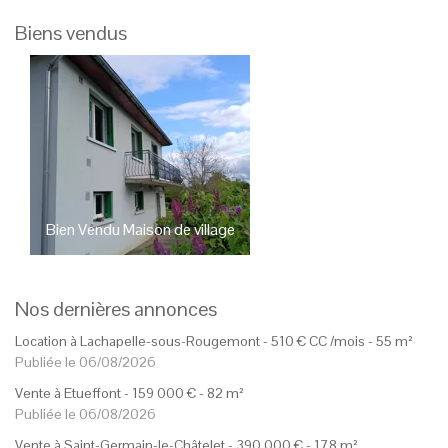
Biens vendus
Bien Vendu
Maison de village
Bien Vendu
Studio
Sev
Eguenigue
239 000
€
45 000
€
Nos dernières annonces
Location à Lachapelle-sous-Rougemont -
510
€
CC
/mois
- 55 m²
Publiée le 06/08/2026
Vente à Etueffont -
159 000
€
- 82 m²
Publiée le 06/08/2026
Vente à Saint-Germain-le-Châtelet -
390 000
€
- 178 m²