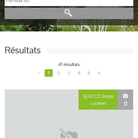
Résultats
41 résultats
«
1
2
3
4
5
»
50
€
CC
/mois
0
Location