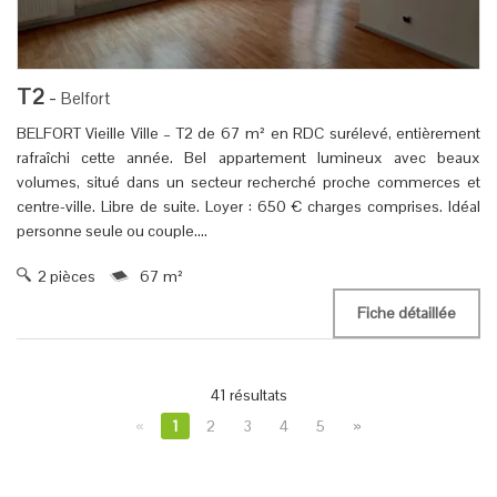
T2
-
Belfort
BELFORT Vieille Ville – T2 de 67 m² en RDC surélevé, entièrement
rafraîchi cette année. Bel appartement lumineux avec beaux
volumes, situé dans un secteur recherché proche commerces et
centre-ville. Libre de suite. Loyer : 650 € charges comprises. Idéal
personne seule ou couple....
2 pièces
67 m²
Fiche détaillée
41 résultats
«
1
2
3
4
5
»