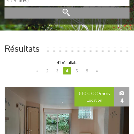
Résultats
41 résultats
«
2
3
4
5
6
»
510
€
CC
/mois
4
Location