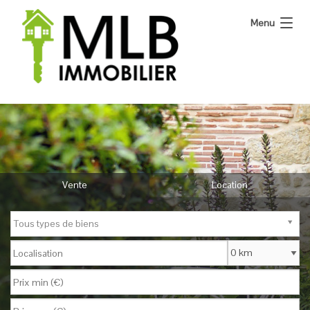
Menu
Bienvenue
Nos annonces
Notre agence
Vente
Location
Vous vendez
Nous contacter
Tous types de biens