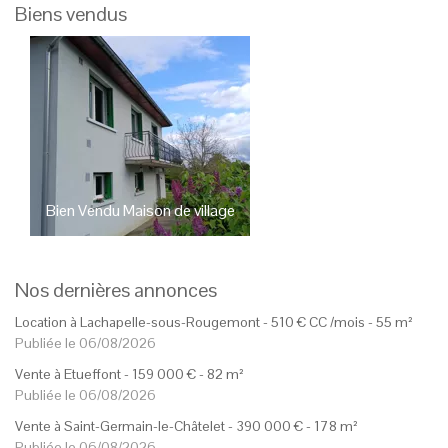
Biens vendus
Bien Vendu
Maison de village
Bien Vendu
Studio
Sev
Eguenigue
239 000
€
45 000
€
Nos dernières annonces
Location à Lachapelle-sous-Rougemont -
510
€
CC
/mois
- 55 m²
Publiée le 06/08/2026
Vente à Etueffont -
159 000
€
- 82 m²
Publiée le 06/08/2026
Vente à Saint-Germain-le-Châtelet -
390 000
€
- 178 m²
Publiée le 06/08/2026