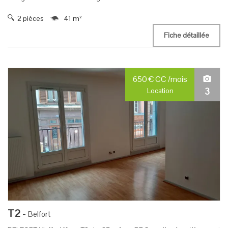
2 pièces
41 m²
Fiche détaillée
650
€
CC
/mois
3
Location
T2
-
Belfort