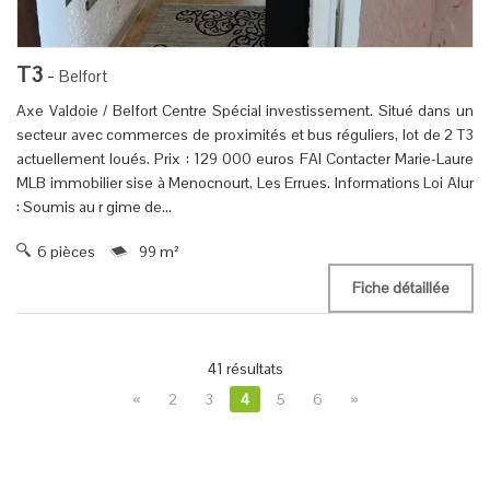
T3
-
Belfort
Axe Valdoie / Belfort Centre Spécial investissement. Situé dans un
secteur avec commerces de proximités et bus réguliers, lot de 2 T3
actuellement loués. Prix : 129 000 euros FAI Contacter Marie-Laure
MLB immobilier sise à Menocnourt, Les Errues. Informations Loi Alur
: Soumis au r gime de...
6 pièces
99 m²
Fiche détaillée
41 résultats
«
2
3
4
5
6
»